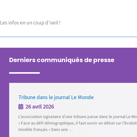
Les infos en un coup d'oeil !
Derniers communiqués de presse
Tribune dans le journal Le Monde
Publication du livret « Le cri des cœurs »
Journée de la visibilité lesbienne : nous voulons des 
26 avril 2026
26 novembre 2022
pas des miettes !
26 avril 2022
L’association signataire d’une tribune parue dans le journal Le M
Communiqué de presse annonçant la publication du livret « Le cri
« Face au défi démographique, il faut ouvrir un débat sur l’évolut
cœurs » 26 novembre 2022 À l’approche du mois de décembre, 
À l’occasion de la journée la de visibilité lesbienne le 26 avril, les
modèle français » Dans une …
célébration de la famille, l’association …
des EAC prennent la parole pour mettre en lumière les probléma