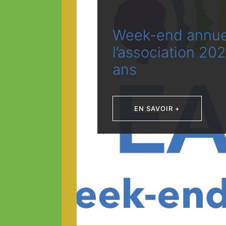
Week-end annue
Les 20
l’association 20
ans
EN SAVOIR +