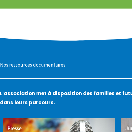
Nos ressources documentaires
L’association met à disposition des familles et f
dans leurs parcours.
Presse
Ju