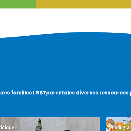
utures familles LGBTparentales diverses ressource
ridique
Bibliogra