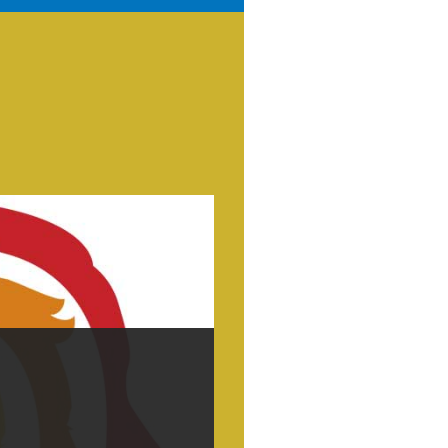
15
MAI
SAMED