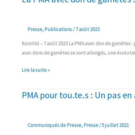
Presse
,
Publications
/
7 août 2023
Komitid – 7 août 2023 La PMA avec don de gamètes : 
avec dons de gamètes se sont allongés, une évolutio
Lire la suite »
PMA pour tou.te.s : Un pas en 
PMA
pour
tou.te.s
:
Communiqués de Presse
,
Presse
/
5 juillet 2021
Un