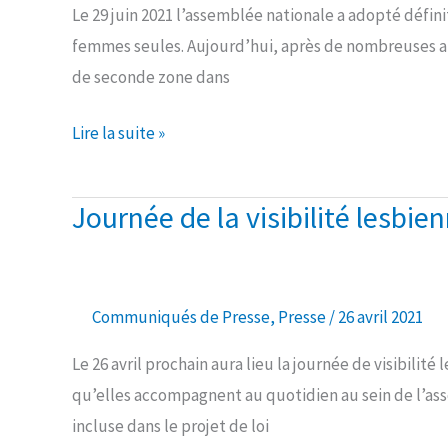
Le 29 juin 2021 l’assemblée nationale a adopté défin
pas
femmes seules. Aujourd’hui, après de nombreuses an
en
de seconde zone dans
avant
mais
Lire la suite »
pas
aussi
loin
Journée de la visibilité lesbie
Journée
qu’espéré
de
!
la
visibilité
Communiqués de Presse
,
Presse
/
26 avril 2021
lesbienne
Le 26 avril prochain aura lieu la journée de visibili
:
qu’elles accompagnent au quotidien au sein de l’as
et
incluse dans le projet de loi
si