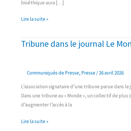
bioéthique aura […]
Lire la suite »
Tribune dans le journal Le Mo
Tribune
dans
le
journal
Communiqués de Presse
,
Presse
/
26 avril 2026
Le
L’association signataire d’une tribune parue dans le 
Monde
Dans une tribune au « Monde », un collectif de plus
d’augmenter l’accès à la
Lire la suite »