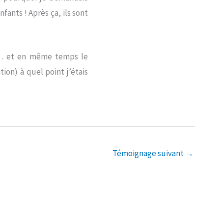
fants ! Après ça, ils sont
its… et en même temps le
ion) à quel point j’étais
Témoignage suivant
→