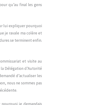
ur qu’au final les gens
our lui expliquer pourquoi
que je ravale ma colère et
dures se terminent enfin.
commissariat et visite au
 la Délégation d’Autorité
 demandé d’actualiser les
: non, nous ne sommes pas
précédente.
r pourquoi je demandais