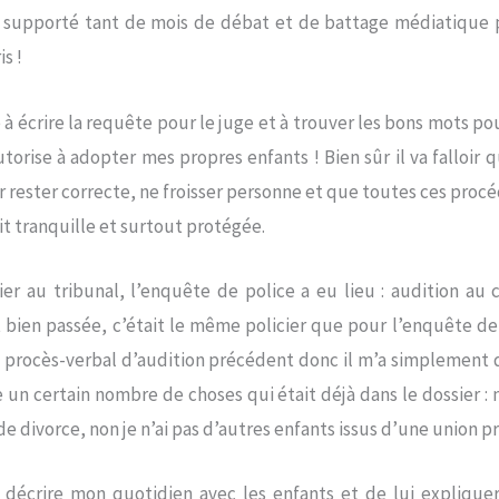
supporté tant de mois de débat et de battage médiatique po
s !
 à écrire la requête pour le juge et à trouver les bons mots p
utorise à adopter mes propres enfants ! Bien sûr il va falloir 
r rester correcte, ne froisser personne et que toutes ces procé
it tranquille et surtout protégée.
r au tribunal, l’enquête de police a eu lieu : audition au 
st bien passée, c’était le même policier que pour l’enquête de
 le procès-verbal d’audition précédent donc il m’a simplement
e un certain nombre de choses qui était déjà dans le dossier 
e divorce, non je n’ai pas d’autres enfants issus d’une union 
 décrire mon quotidien avec les enfants et de lui explique