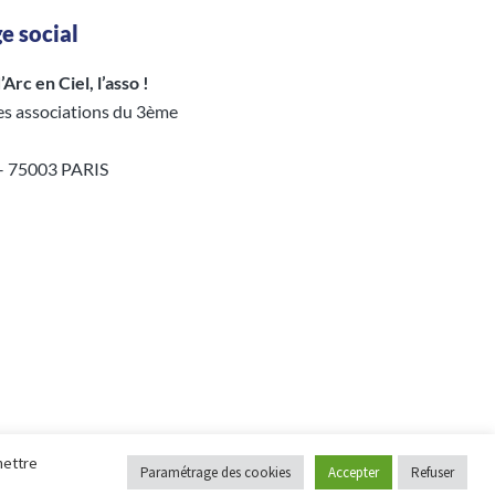
e social
Arc en Ciel, l’asso !
es associations du 3ème
 – 75003 PARIS
mettre
Paramétrage des cookies
Accepter
Refuser