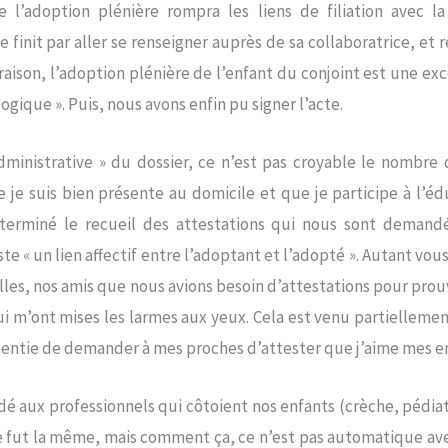
 l’adoption plénière rompra les liens de filiation avec l
finit par aller se renseigner auprès de sa collaboratrice, et r
raison, l’adoption plénière de l’enfant du conjoint est une exce
ogique ». Puis, nous avons enfin pu signer l’acte.
administrative » du dossier, ce n’est pas croyable le nombre
ue je suis bien présente au domicile et que je participe à l’é
erminé le recueil des attestations qui nous sont demandé
iste « un lien affectif entre l’adoptant et l’adopté ». Autant vou
illes, nos amis que nous avions besoin d’attestations pour prou
ui m’ont mises les larmes aux yeux. Cela est venu partielleme
essentie de demander à mes proches d’attester que j’aime mes en
é aux professionnels qui côtoient nos enfants (crèche, pédi
e fut la même, mais comment ça, ce n’est pas automatique avec