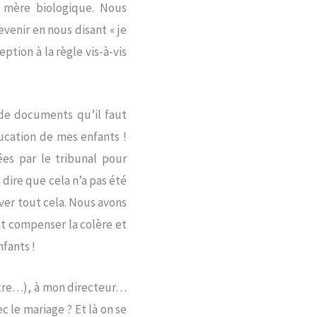
a mère biologique. Nous
evenir en nous disant « je
ption à la règle vis-à-vis
 de documents qu’il faut
ducation de mes enfants !
es par le tribunal pour
s dire que cela n’a pas été
ver tout cela. Nous avons
nt compenser la colère et
fants !
atre…), à mon directeur…
 le mariage ? Et là on se