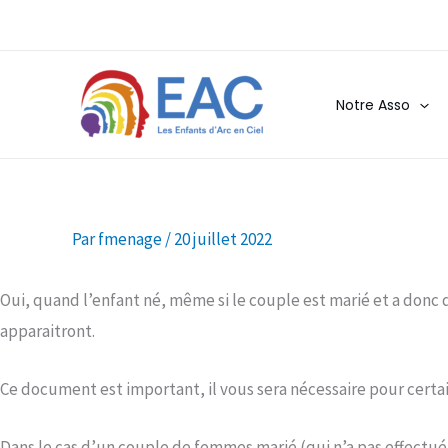
Aller
au
contenu
Notre Asso
Par
fmenage
/
20 juillet 2022
Oui, quand l’enfant né, même si le couple est marié et a donc dé
apparaitront.
Ce document est important, il vous sera nécessaire pour certa
Dans le cas d’un couple de femmes marié (qui n’a pas effectu