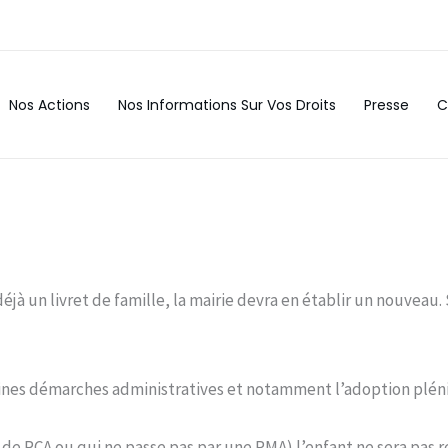
Nos Actions
Nos Informations Sur Vos Droits
Presse
C
jà un livret de famille, la mairie devra en établir un nouveau. 
ines démarches administratives et notamment l’adoption pléniè
é de RCA ou qui ne passe pas par une PMA) l’enfant ne sera p