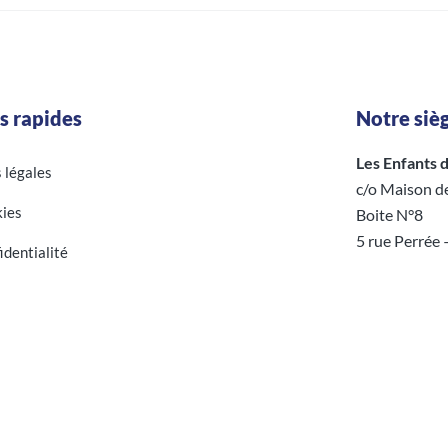
s rapides
Notre sièg
Les Enfants d’
s légales
c/o Maison d
ies
Boite N°8
5 rue Perrée
identialité