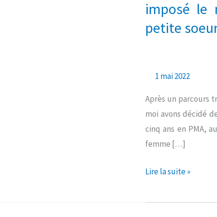
fait
imposé le 
que
petite soeu
notre
aînée
soit
1 mai 2022
issue
d’un
Après un parcours t
don
moi avons décidé de 
anonyme
cinq ans en PMA, au
a
femme […]
imposé
le
Lire la suite »
même
traitement
pour