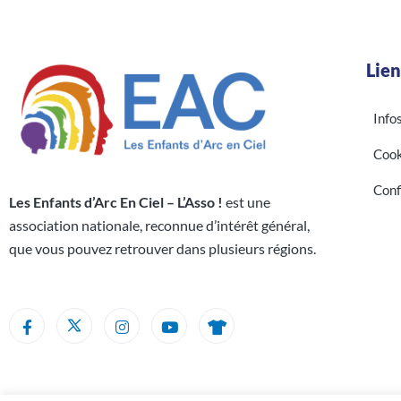
son
petit
Lien
frère
ou
Info
sa
Cook
petite
soeur
Conf
Les Enfants d’Arc En Ciel – L’Asso !
est une
association nationale, reconnue d’intérêt général,
que vous pouvez retrouver dans plusieurs régions.