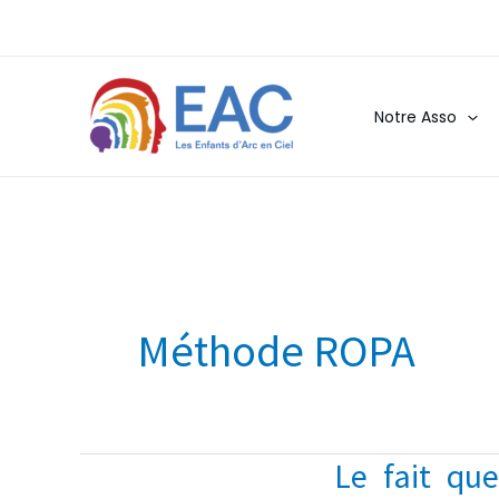
Aller
au
contenu
Notre Asso
Méthode ROPA
Le fait qu
Le