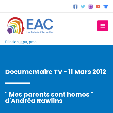
Aller
au
contenu
filiation
,
gpa
,
pma
Documentaire TV - 11 Mars 2012
" Mes parents sont homos "
d'Andréa Rawlins