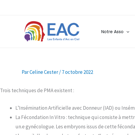
Aller
au
contenu
Notre Asso
Par
Celine Cester
/
7 octobre 2022
Trois techniques de PMA existent :
L’Insémination Artificielle avec Donneur (IAD) ou Insémi
La Fécondation In Vitro : technique qui consiste à met
un.e gynécologue. Les embryons issus de cette fécondat