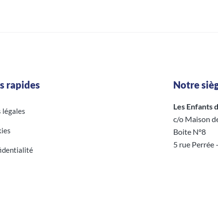
s rapides
Notre sièg
Les Enfants d’
s légales
c/o Maison d
ies
Boite N°8
5 rue Perrée
identialité