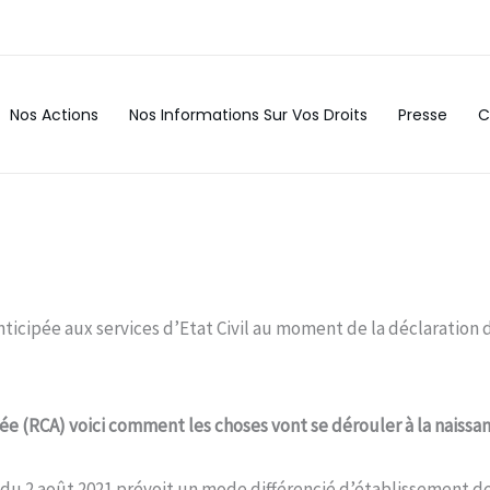
Nos Actions
Nos Informations Sur Vos Droits
Presse
C
icipée aux services d’Etat Civil au moment de la déclaration d
e (RCA) voici comment les choses vont se dérouler à la naissan
 loi du 2 août 2021 prévoit un mode différencié d’établissement 