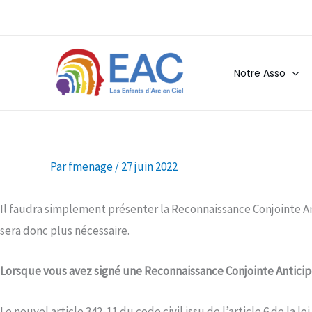
Aller
au
contenu
Notre Asso
Par
fmenage
/
27 juin 2022
Il faudra simplement présenter la Reconnaissance Conjointe Ant
sera donc plus nécessaire.
Lorsque vous avez signé une Reconnaissance Conjointe Anticipé
Le nouvel article 342-11 du code civil issu de l’article 6 de la