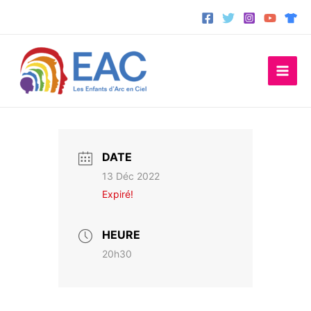
Aller
au
contenu
DATE
13 Déc 2022
Expiré!
HEURE
20h30