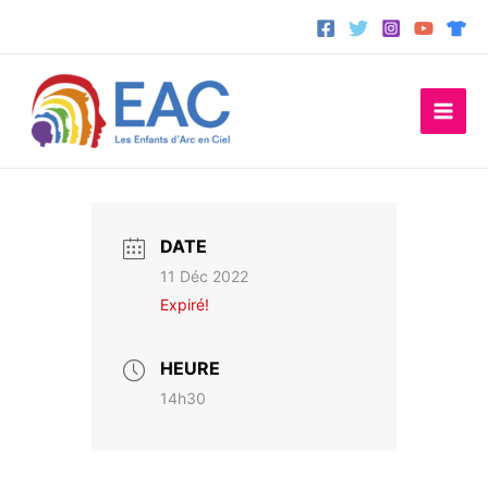
Aller
au
contenu
DATE
11 Déc 2022
Expiré!
HEURE
14h30