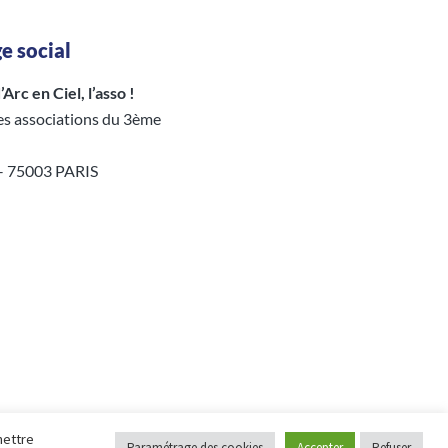
e social
Arc en Ciel, l’asso !
es associations du 3ème
 – 75003 PARIS
mettre
Paramétrage des cookies
Accepter
Refuser