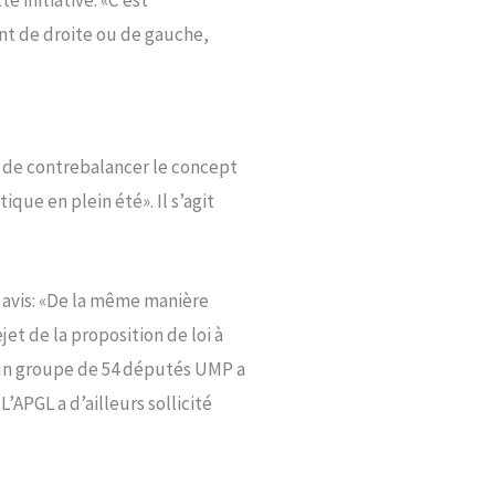
 initiative: «C’est
ent de droite ou de gauche,
 de contrebalancer le concept
que en plein été». Il s’agit
e avis: «De la même manière
t de la proposition de loi à
’un groupe de 54 députés UMP a
’APGL a d’ailleurs sollicité