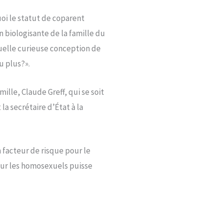
oi le statut de coparent
n biologisante de la famille du
uelle curieuse conception de
u plus?».
ille, Claude Greff, qui se soit
a secrétaire d’État à la
n facteur de risque pour le
pour les homosexuels puisse