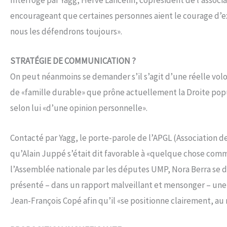
Interrogé par Yagg, Hervé Lancelin, coprésident de l’associa
encourageant que certaines personnes aient le courage d’exp
nous les défendrons toujours».
STRATÉGIE DE COMMUNICATION ?
On peut néanmoins se demander s’il s’agit d’une réelle vo
de «famille durable» que prône actuellement la Droite populai
selon lui «d’une opinion personnelle».
Contacté par Yagg, le porte-parole de l’APGL (Association d
qu’Alain Juppé s’était dit favorable à «quelque chose comme
l’Assemblée nationale par les députes UMP, Nora Berra se 
présenté – dans un rapport malveillant et mensonger – une vi
Jean-François Copé afin qu’il «se positionne clairement, a