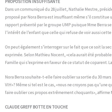
PROPOSITION INSUFFISANTE
Dans un communiqué du 28 juillet, Nathalie Mestre, présiden
proposé par Nora Berra est insuffisant même s’il constitue un
rapport présenté par le groupe UMP puisque Mme Berra se d
l’intérêt de l’enfant que celle qui refuse de voir aussi ce
On peut également s’interroger sur le fait que ce soit la sec
exprimée. Selon Mathieu Nocent, «cela aurait été probablem
Famille qui s’exprime en faveur de ce statut de coparent. 
Nora Berra souhaite-t-elle faire oublier sa sortie du 30 mar
VIH»? Même si tel est le cas, «nous ne croyons pas qu’une q
faire oublier ces propos extrêmement choquants», affirme
CLAUDE GREFF BOTTE EN TOUCHE