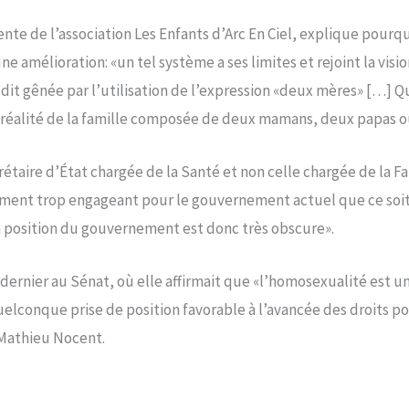
te de l’association Les Enfants d’Arc En Ciel, explique pourqu
e amélioration: «un tel système a ses limites et rejoint la visio
it gênée par l’utilisation de l’expression «deux mères» […] Q
tte réalité de la famille composée de deux mamans, deux papas o
rétaire d’État chargée de la Santé et non celle chargée de la Fam
ent trop engageant pour le gouvernement actuel que ce soit l
La position du gouvernement est donc très obscure».
s dernier au Sénat, où elle affirmait que «l’homosexualité est u
uelconque prise de position favorable à l’avancée des droits 
 Mathieu Nocent.