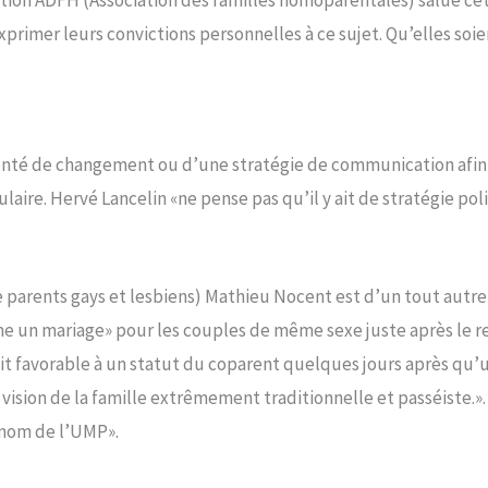
tion ADFH (Association des familles homoparentales) salue cette
rimer leurs convictions personnelles à ce sujet. Qu’elles soi
lonté de changement ou d’une stratégie de communication afin
re. Hervé Lancelin «ne pense pas qu’il y ait de stratégie politi
e parents gays et lesbiens) Mathieu Nocent est d’un tout autr
 un mariage» pour les couples de même sexe juste après le reje
dit favorable à un statut du coparent quelques jours après qu
sion de la famille extrêmement traditionnelle et passéiste.». L
u nom de l’UMP».