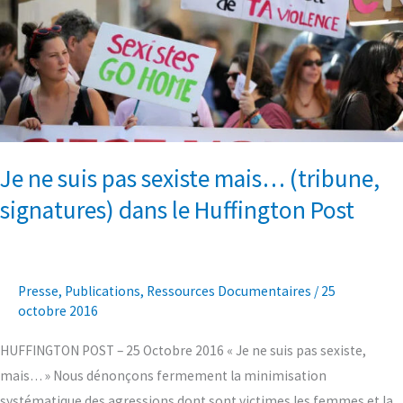
suis
pas
sexiste
mais…
(tribune,
signatures)
dans
Je ne suis pas sexiste mais… (tribune,
le
signatures) dans le Huffington Post
Huffington
Post
Presse
,
Publications
,
Ressources Documentaires
/
25
octobre 2016
HUFFINGTON POST – 25 Octobre 2016 « Je ne suis pas sexiste,
mais… » Nous dénonçons fermement la minimisation
systématique des agressions dont sont victimes les femmes et la