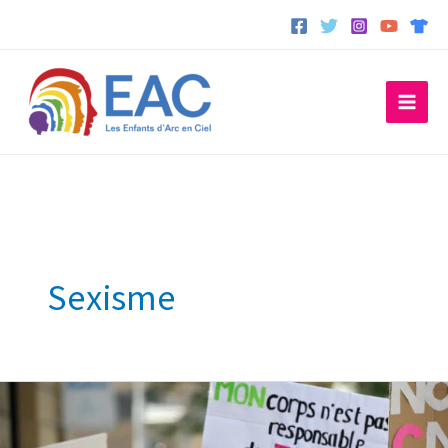
Aller
au
contenu
Sexisme
Je
ne