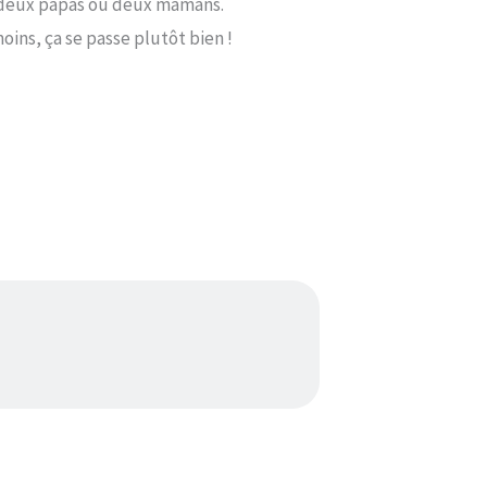
 à deux papas ou deux mamans.
oins, ça se passe plutôt bien !