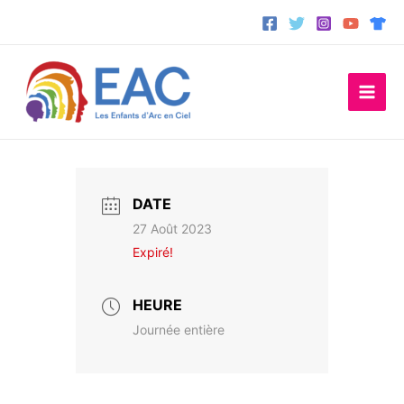
Aller
au
contenu
DATE
27 Août 2023
Expiré!
HEURE
Journée entière