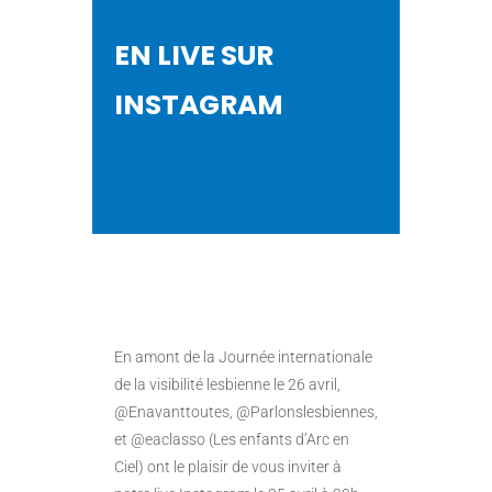
EN LIVE SUR
INSTAGRAM
En amont de la Journée internationale
de la visibilité lesbienne le 26 avril,
@Enavanttoutes, @Parlonslesbiennes,
et @eaclasso (Les enfants d’Arc en
Ciel) ont le plaisir de vous inviter à