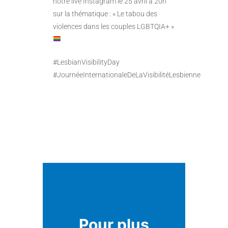
notre live Instagram le 25 avril à 20h
sur la thématique : « Le tabou des
violences dans les couples LGBTQIA+ »
#LesbianVisibilityDay
#JournéeInternationaleDeLaVisibilitéLesbienne
Pour plus