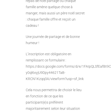
repas de noël partagé où chaque
famille amène quelque chose à
manger, mais aussi un père noël secret
: chaque famille offre et reçoit un
cadeau !
Une journée de partage et de bonne
humeur !
L’inscription est obligatoire en
remplissant ce formulaire :
https://docs.google.com/forms/d/e/1FAIpQLSfEafBt
y0ql6xyjU9Dpy44621TaB-
KRCN1Kzqq3A/viewform?usp=sf_link
Cela nous permettra de choisir le lieu
en fonction de ce que les
participant(e)s préfèrent
majoritairement selon leur situation