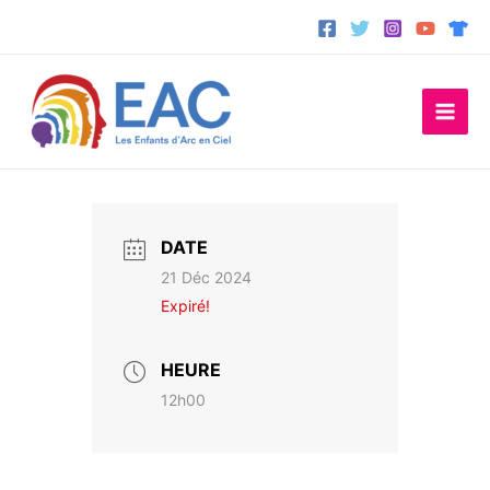
Aller
au
contenu
DATE
21 Déc 2024
Expiré!
HEURE
12h00